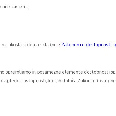
m in ozadjem),
domonkosfa.si delno skladno z
Zakonom o dostopnosti sple
no spremljamo in posamezne elemente dostopnosti spr
tev glede dostopnosti, kot jih določa Zakon o dostopnosti