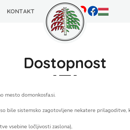
KONTAKT
Dostopnost
no mesto domonkosfa.si.
so bile sistemsko zagotovljene nekatere prilagoditve, k
ve vsebine ločljivosti zaslona),